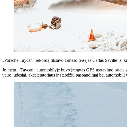
„Porsche Taycan“ rekordą fiksavo Gineso teisėjas Carlas Saville’is, k
Jo metu, „Taycan“ automobilyje buvo įrengtas GPS matavimo prietaisas, 
vairo judesiai, akceleratoriaus ir stabdžių paspaudimai bei automobilį 