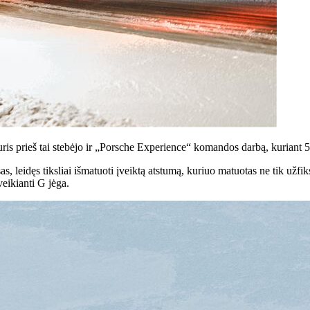
uris prieš tai stebėjo ir „Porsche Experience“ komandos darbą, kuriant 
leidęs tiksliai išmatuoti įveiktą atstumą, kuriuo matuotas ne tik užfik
veikianti G jėga.