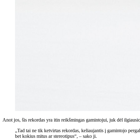
Anot jos, šis rekordas yra itin reikšmingas gamintojui, juk dėl ilgiau
„Tad tai ne tik ketvirtas rekordas, keliaujantis į gamintojo per
bet kokius mitus ar stereotipus“, – sako ji.