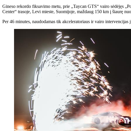
Gineso rekordo fiksavimo metu, prie „Taycan GTS“ vairo sėdėjęs „Porsc
Center“ trasoje, Levi mieste, Suomijoje, maždaug 150 km į šiaurę nuo 
Per 46 minutes, naudodamas tik akceleratoriaus ir vairo intervencija