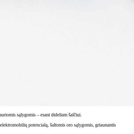
auriomis sąlygomis – esant dideliam šalčiui.
 elektromobilių potencialą, šaltomis oro sąlygomis, griaunantis