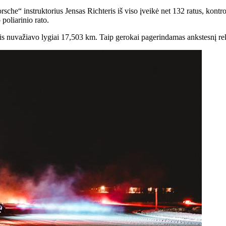
he“ instruktorius Jensas Richteris iš viso įveikė net 132 ratus, kontr
poliarinio rato.
s jis nuvažiavo lygiai 17,503 km. Taip gerokai pagerindamas ankstesnį r