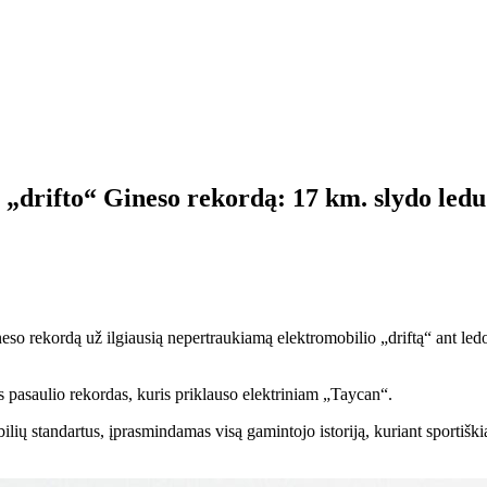
 „drifto“ Gineso rekordą: 17 km. slydo ledu
so rekordą už ilgiausią nepertraukiamą elektromobilio „driftą“ ant led
 pasaulio rekordas, kuris priklauso elektriniam „Taycan“.
ių standartus, įprasmindamas visą gamintojo istoriją, kuriant sportiškia