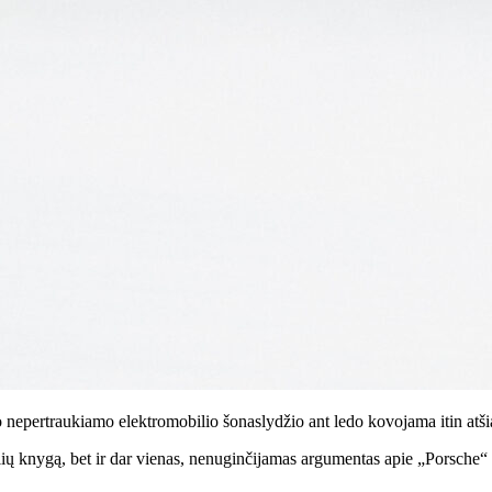
sio nepertraukiamo elektromobilio šonaslydžio ant ledo kovojama itin atši
galių knygą, bet ir dar vienas, nenuginčijamas argumentas apie „Porsche“