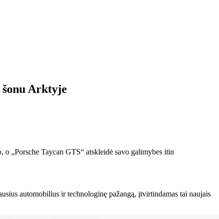
 šonu Arktyje
o, o „Porsche Taycan GTS“ atskleidė savo galimybes itin
usius automobilius ir technologinę pažangą, įtvirtindamas tai naujais