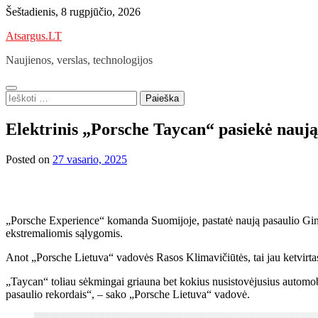
Skip
Šeštadienis, 8 rugpjūčio, 2026
to
Atsargus.LT
content
Naujienos, verslas, technologijos
Ieškoti:
Elektrinis „Porsche Taycan“ pasiekė naują
Posted on
27 vasario, 2025
„Porsche Experience“ komanda Suomijoje, pastatė naują pasaulio Gine
ekstremaliomis sąlygomis.
Anot „Porsche Lietuva“ vadovės Rasos Klimavičiūtės, tai jau ketvirtas
„Taycan“ toliau sėkmingai griauna bet kokius nusistovėjusius automobil
pasaulio rekordais“, – sako „Porsche Lietuva“ vadovė.