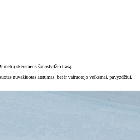
59 metrų skersmens šonaslydžio trasą.
suotas nuvažiuotas atstumas, bet ir vairuotojo veiksmai, pavyzdžiui,