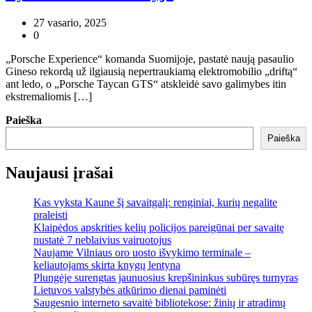
27 vasario, 2025
0
„Porsche Experience“ komanda Suomijoje, pastatė naują pasaulio
Gineso rekordą už ilgiausią nepertraukiamą elektromobilio „driftą“
ant ledo, o „Porsche Taycan GTS“ atskleidė savo galimybes itin
ekstremaliomis […]
Paieška
Paieška
Naujausi įrašai
Kas vyksta Kaune šį savaitgalį: renginiai, kurių negalite
praleisti
Klaipėdos apskrities kelių policijos pareigūnai per savaitę
nustatė 7 neblaivius vairuotojus
Naujame Vilniaus oro uosto išvykimo terminale –
keliautojams skirta knygų lentyna
Plungėje surengtas jaunuosius krepšininkus subūręs turnyras
Lietuvos valstybės atkūrimo dienai paminėti
Saugesnio interneto savaitė bibliotekose: žinių ir atradimų