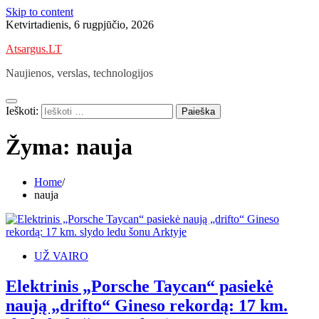
Skip to content
Ketvirtadienis, 6 rugpjūčio, 2026
Atsargus.LT
Naujienos, verslas, technologijos
Ieškoti:
Žyma:
nauja
Home
nauja
UŽ VAIRO
Elektrinis „Porsche Taycan“ pasiekė
naują „drifto“ Gineso rekordą: 17 km.