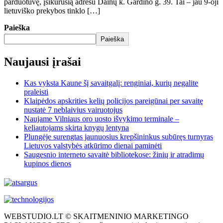
parduotuvę, įsikūrusią adresu Dainų k. Gardino g. 39. Tai – jau 9-oji
lietuviško prekybos tinklo […]
Paieška
Paieška
Naujausi įrašai
Kas vyksta Kaune šį savaitgalį: renginiai, kurių negalite
praleisti
Klaipėdos apskrities kelių policijos pareigūnai per savaitę
nustatė 7 neblaivius vairuotojus
Naujame Vilniaus oro uosto išvykimo terminale –
keliautojams skirta knygų lentyna
Plungėje surengtas jaunuosius krepšininkus subūręs turnyras
Lietuvos valstybės atkūrimo dienai paminėti
Saugesnio interneto savaitė bibliotekose: žinių ir atradimų
kupinos dienos
WEBSTUDIO.LT © SKAITMENINIO MARKETINGO