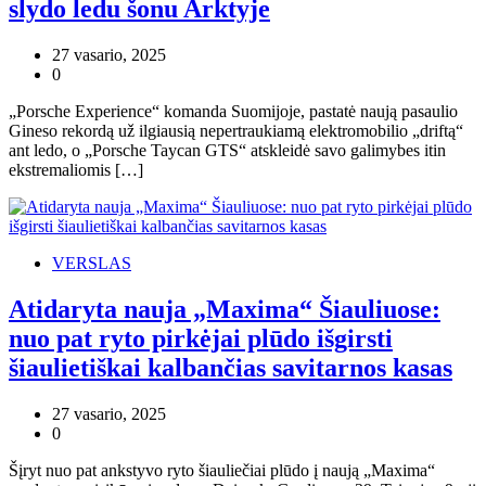
slydo ledu šonu Arktyje
27 vasario, 2025
0
„Porsche Experience“ komanda Suomijoje, pastatė naują pasaulio
Gineso rekordą už ilgiausią nepertraukiamą elektromobilio „driftą“
ant ledo, o „Porsche Taycan GTS“ atskleidė savo galimybes itin
ekstremaliomis […]
VERSLAS
Atidaryta nauja „Maxima“ Šiauliuose:
nuo pat ryto pirkėjai plūdo išgirsti
šiaulietiškai kalbančias savitarnos kasas
27 vasario, 2025
0
Šįryt nuo pat ankstyvo ryto šiauliečiai plūdo į naują „Maxima“