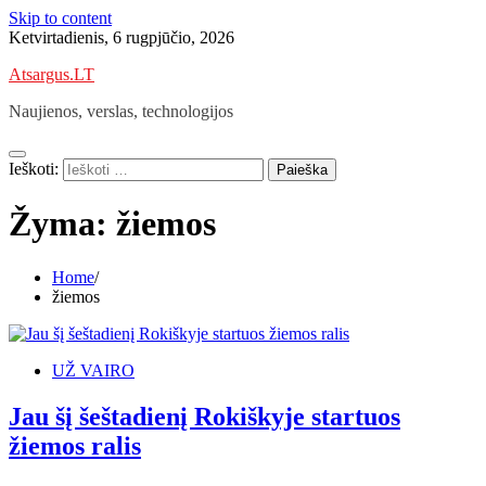
Skip to content
Ketvirtadienis, 6 rugpjūčio, 2026
Atsargus.LT
Naujienos, verslas, technologijos
Ieškoti:
Žyma:
žiemos
Home
žiemos
UŽ VAIRO
Jau šį šeštadienį Rokiškyje startuos
žiemos ralis