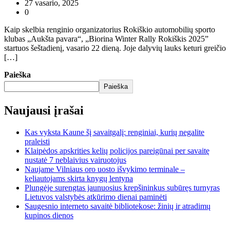
27 vasario, 2025
0
Kaip skelbia renginio organizatorius Rokiškio automobilių sporto
klubas „Aukšta pavara“, „Biorina Winter Rally Rokiškis 2025”
startuos šeštadienį, vasario 22 dieną. Joje dalyvių lauks keturi greičio
[…]
Paieška
Paieška
Naujausi įrašai
Kas vyksta Kaune šį savaitgalį: renginiai, kurių negalite
praleisti
Klaipėdos apskrities kelių policijos pareigūnai per savaitę
nustatė 7 neblaivius vairuotojus
Naujame Vilniaus oro uosto išvykimo terminale –
keliautojams skirta knygų lentyna
Plungėje surengtas jaunuosius krepšininkus subūręs turnyras
Lietuvos valstybės atkūrimo dienai paminėti
Saugesnio interneto savaitė bibliotekose: žinių ir atradimų
kupinos dienos