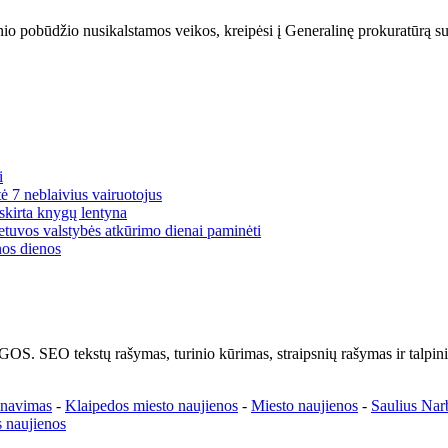
nio pobūdžio nusikalstamos veikos, kreipėsi į Generalinę prokuratūrą s
i
tė 7 neblaivius vairuotojus
skirta knygų lentyna
etuvos valstybės atkūrimo dienai paminėti
nos dienos
tų rašymas, turinio kūrimas, straipsnių rašymas ir talpinima
enavimas
-
Klaipedos miesto naujienos
-
Miesto naujienos
-
Saulius Nar
 naujienos