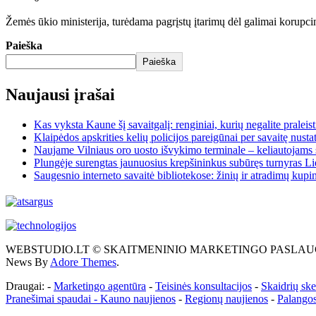
Žemės ūkio ministerija, turėdama pagrįstų įtarimų dėl galimai korupci
Paieška
Paieška
Naujausi įrašai
Kas vyksta Kaune šį savaitgalį: renginiai, kurių negalite praleist
Klaipėdos apskrities kelių policijos pareigūnai per savaitę nusta
Naujame Vilniaus oro uosto išvykimo terminale – keliautojams 
Plungėje surengtas jaunuosius krepšininkus subūręs turnyras Li
Saugesnio interneto savaitė bibliotekose: žinių ir atradimų kupi
WEBSTUDIO.LT © SKAITMENINIO MARKETINGO PASLAUGOS. SEO teks
News By
Adore Themes
.
Draugai: -
Marketingo agentūra
-
Teisinės konsultacijos
-
Skaidrių sk
Pranešimai spaudai -
Kauno naujienos
-
Regionų naujienos
-
Palangos