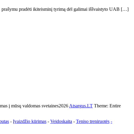
u prašymu pradėti ikiteisminį tyrimą dėl galimai iššvaistyto UAB […]
s į mūsų valdomas svetaines2026
Atsargus.LT
Theme: Entire
butas
-
Įvaizdžio kūrimas
-
Veidoskaita
-
Teniso treniruotės
-