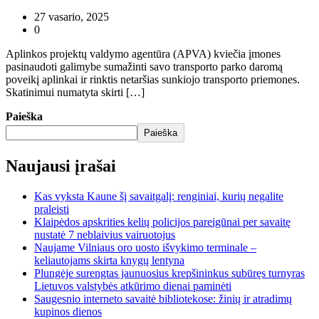
27 vasario, 2025
0
Aplinkos projektų valdymo agentūra (APVA) kviečia įmones
pasinaudoti galimybe sumažinti savo transporto parko daromą
poveikį aplinkai ir rinktis netaršias sunkiojo transporto priemones.
Skatinimui numatyta skirti […]
Paieška
Paieška
Naujausi įrašai
Kas vyksta Kaune šį savaitgalį: renginiai, kurių negalite
praleisti
Klaipėdos apskrities kelių policijos pareigūnai per savaitę
nustatė 7 neblaivius vairuotojus
Naujame Vilniaus oro uosto išvykimo terminale –
keliautojams skirta knygų lentyna
Plungėje surengtas jaunuosius krepšininkus subūręs turnyras
Lietuvos valstybės atkūrimo dienai paminėti
Saugesnio interneto savaitė bibliotekose: žinių ir atradimų
kupinos dienos