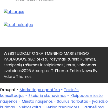
WEBSTUDIO.LT © SKAITMENINIO MARKETINGO
PASLAUGOS. SEO tekstų rašymas, turinio kūrimas,
straipsnių rašymas ir talpinimas į mūsų valdomas
svetaines2026
Atsargus.LT
Theme: Entire News By
Adore Themes
.
Draugai: -
Marketingo agentūra
-
Teisinės
konsultacijos
-
Skaidrių skenavimas
-
Klaipedos miesto
naujienos
-
Miesto naujienos
-
Saulius Narbutas
-
Įvaizdžio
kūrimas
-
Veidoskaita
-
Teniso treniruotės
- Pranešimai