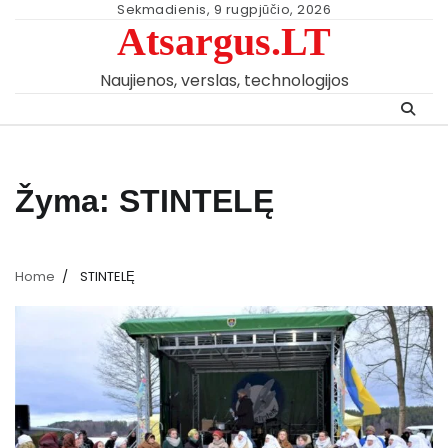
Skip
Sekmadienis, 9 rugpjūčio, 2026
Atsargus.LT
to
content
Naujienos, verslas, technologijos
Žyma:
STINTELĘ
Home
STINTELĘ