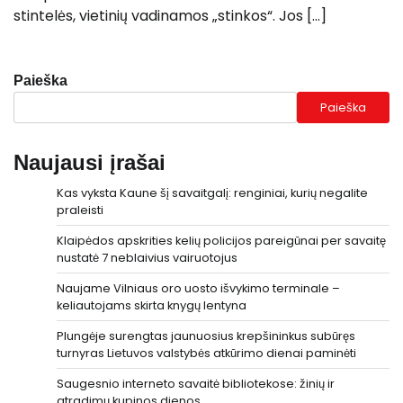
stintelės, vietinių vadinamos „stinkos“. Jos […]
Paieška
Paieška
Naujausi įrašai
Kas vyksta Kaune šį savaitgalį: renginiai, kurių negalite
praleisti
Klaipėdos apskrities kelių policijos pareigūnai per savaitę
nustatė 7 neblaivius vairuotojus
Naujame Vilniaus oro uosto išvykimo terminale –
keliautojams skirta knygų lentyna
Plungėje surengtas jaunuosius krepšininkus subūręs
turnyras Lietuvos valstybės atkūrimo dienai paminėti
Saugesnio interneto savaitė bibliotekose: žinių ir
atradimų kupinos dienos