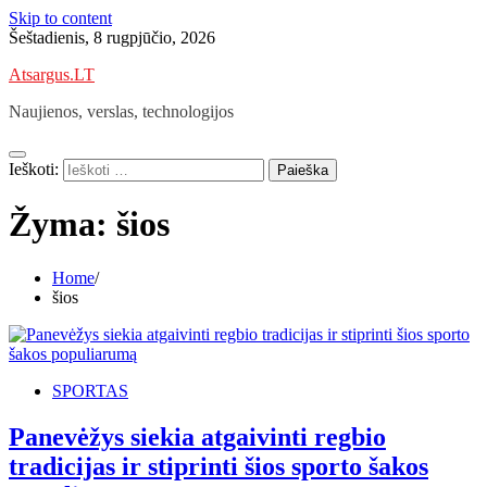
Skip to content
Šeštadienis, 8 rugpjūčio, 2026
Atsargus.LT
Naujienos, verslas, technologijos
Ieškoti:
Žyma:
šios
Home
šios
SPORTAS
Panevėžys siekia atgaivinti regbio
tradicijas ir stiprinti šios sporto šakos