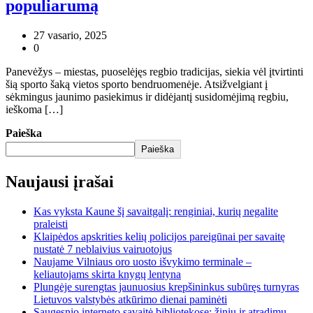
populiarumą
27 vasario, 2025
0
Panevėžys – miestas, puoselėjęs regbio tradicijas, siekia vėl įtvirtinti
šią sporto šaką vietos sporto bendruomenėje. Atsižvelgiant į
sėkmingus jaunimo pasiekimus ir didėjantį susidomėjimą regbiu,
ieškoma […]
Paieška
Paieška
Naujausi įrašai
Kas vyksta Kaune šį savaitgalį: renginiai, kurių negalite
praleisti
Klaipėdos apskrities kelių policijos pareigūnai per savaitę
nustatė 7 neblaivius vairuotojus
Naujame Vilniaus oro uosto išvykimo terminale –
keliautojams skirta knygų lentyna
Plungėje surengtas jaunuosius krepšininkus subūręs turnyras
Lietuvos valstybės atkūrimo dienai paminėti
Saugesnio interneto savaitė bibliotekose: žinių ir atradimų