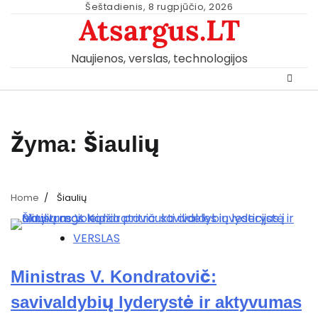
Skip
Šeštadienis, 8 rugpjūčio, 2026
Atsargus.LT
to
content
Naujienos, verslas, technologijos
Žyma:
Šiaulių
Home
Šiaulių
VERSLAS
Ministras V. Kondratovič:
savivaldybių lyderystė ir aktyvumas