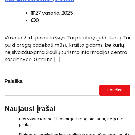
27 vasario, 2025
0
Vasario 21 d., pasaulis švęs Tarptautinę gido dieną. Tai
puiki progą padėkoti mūsų krašto gidams, be kurių
neįsivaizduojama Šiaulių turizmo informacijos centro
kasdienybė. Gidai ne […]
Paieška
Paieška
Naujausi įrašai
Kas vyksta Kaune šį savaitgalį: renginiai, kurių negalite
praleisti
Klaipėdos apskrities kelių policijos pareigūnai per savaitę