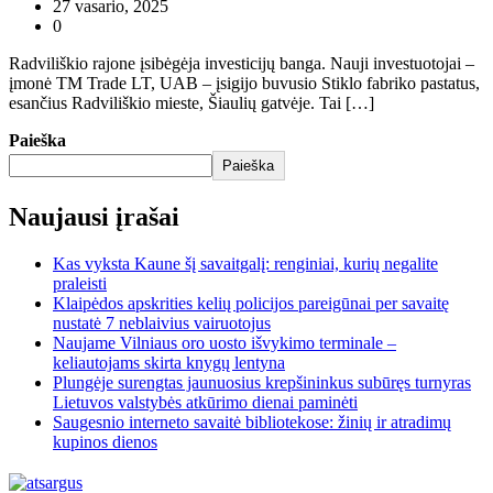
27 vasario, 2025
0
Radviliškio rajone įsibėgėja investicijų banga. Nauji investuotojai –
įmonė TM Trade LT, UAB – įsigijo buvusio Stiklo fabriko pastatus,
esančius Radviliškio mieste, Šiaulių gatvėje. Tai […]
Paieška
Paieška
Naujausi įrašai
Kas vyksta Kaune šį savaitgalį: renginiai, kurių negalite
praleisti
Klaipėdos apskrities kelių policijos pareigūnai per savaitę
nustatė 7 neblaivius vairuotojus
Naujame Vilniaus oro uosto išvykimo terminale –
keliautojams skirta knygų lentyna
Plungėje surengtas jaunuosius krepšininkus subūręs turnyras
Lietuvos valstybės atkūrimo dienai paminėti
Saugesnio interneto savaitė bibliotekose: žinių ir atradimų
kupinos dienos