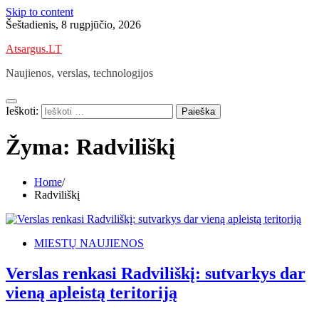
Skip to content
Šeštadienis, 8 rugpjūčio, 2026
Atsargus.LT
Naujienos, verslas, technologijos
Ieškoti:
Žyma:
Radviliškį
Home
Radviliškį
MIESTŲ NAUJIENOS
Verslas renkasi Radviliškį: sutvarkys dar
vieną apleistą teritoriją