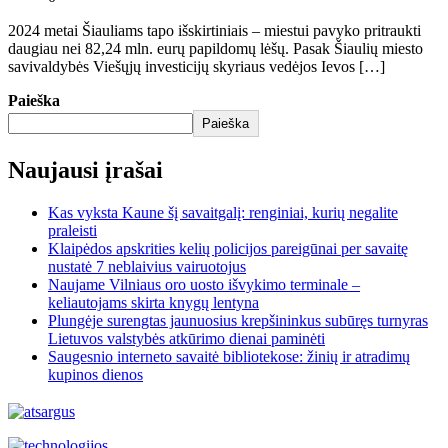
2024 metai Šiauliams tapo išskirtiniais – miestui pavyko pritraukti
daugiau nei 82,24 mln. eurų papildomų lėšų. Pasak Šiaulių miesto
savivaldybės Viešųjų investicijų skyriaus vedėjos Ievos […]
Paieška
Paieška
Naujausi įrašai
Kas vyksta Kaune šį savaitgalį: renginiai, kurių negalite
praleisti
Klaipėdos apskrities kelių policijos pareigūnai per savaitę
nustatė 7 neblaivius vairuotojus
Naujame Vilniaus oro uosto išvykimo terminale –
keliautojams skirta knygų lentyna
Plungėje surengtas jaunuosius krepšininkus subūręs turnyras
Lietuvos valstybės atkūrimo dienai paminėti
Saugesnio interneto savaitė bibliotekose: žinių ir atradimų
kupinos dienos