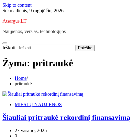
Skip to content
Sekmadienis, 9 rugpjūčio, 2026
Atsargus.LT
Naujienos, verslas, technologijos
Ieškoti:
Žyma:
pritraukė
Home
pritraukė
MIESTŲ NAUJIENOS
Šiauliai pritraukė rekordinį finansavimą
27 vasario, 2025
0