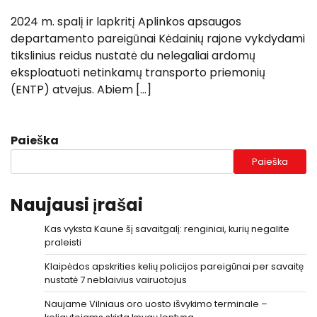
2024 m. spalį ir lapkritį Aplinkos apsaugos
departamento pareigūnai Kėdainių rajone vykdydami
tikslinius reidus nustatė du nelegaliai ardomų
eksploatuoti netinkamų transporto priemonių
(ENTP) atvejus. Abiem […]
Paieška
Paieška
Naujausi įrašai
Kas vyksta Kaune šį savaitgalį: renginiai, kurių negalite
praleisti
Klaipėdos apskrities kelių policijos pareigūnai per savaitę
nustatė 7 neblaivius vairuotojus
Naujame Vilniaus oro uosto išvykimo terminale –