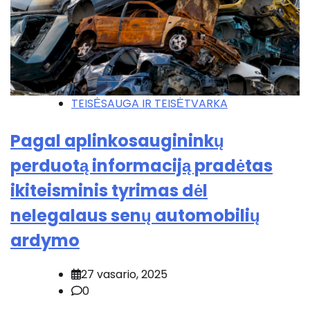
TEISĖSAUGA IR TEISĖTVARKA
Pagal aplinkosaugininkų
perduotą informaciją pradėtas
ikiteisminis tyrimas dėl
nelegalaus senų automobilių
ardymo
27 vasario, 2025
0