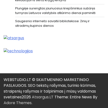
keliautojams skirta knygų lentyna
Plungėje surengtas jaunuosius krepšininkus subūręs
turnyras Lietuvos valstybės atkūrimo dienai paminėti
Saugesnio interneto savaitė bibliotekose: žinių ir
atradimų kupinos dienos
WEBSTUDIO.LT © SKAITMENINIO MARKETINGO
PASLAUGOS. SEO tekstų rašymas, turinio kūrimas,
straipsnių rašymas ir talpinimas į mūsų valdomas
svetaines2026
Atsargus.LT
Theme: Entire News By
Adore Themes
.