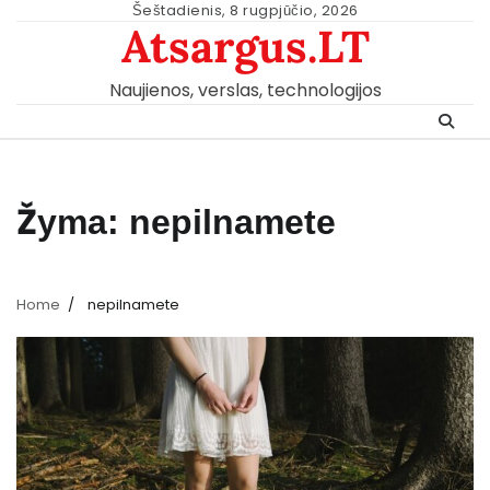
Skip
Šeštadienis, 8 rugpjūčio, 2026
Atsargus.LT
to
content
Naujienos, verslas, technologijos
Žyma:
nepilnamete
Home
nepilnamete