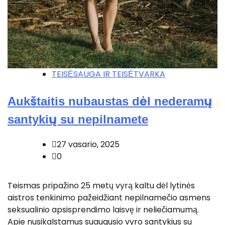
TEISĖSAUGA IR TEISĖTVARKA
Aukštaitis nubaustas dėl nederamų
santykių su nepilnamete
27 vasario, 2025
0
Teismas pripažino 25 metų vyrą kaltu dėl lytinės
aistros tenkinimo pažeidžiant nepilnamečio asmens
seksualinio apsisprendimo laisvę ir neliečiamumą.
Apie nusikalstamus suaugusio vyro santykius su