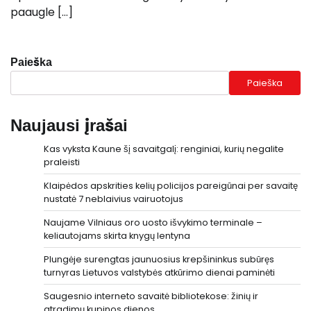
paaugle […]
Paieška
Paieška
Naujausi įrašai
Kas vyksta Kaune šį savaitgalį: renginiai, kurių negalite
praleisti
Klaipėdos apskrities kelių policijos pareigūnai per savaitę
nustatė 7 neblaivius vairuotojus
Naujame Vilniaus oro uosto išvykimo terminale –
keliautojams skirta knygų lentyna
Plungėje surengtas jaunuosius krepšininkus subūręs
turnyras Lietuvos valstybės atkūrimo dienai paminėti
Saugesnio interneto savaitė bibliotekose: žinių ir
atradimų kupinos dienos