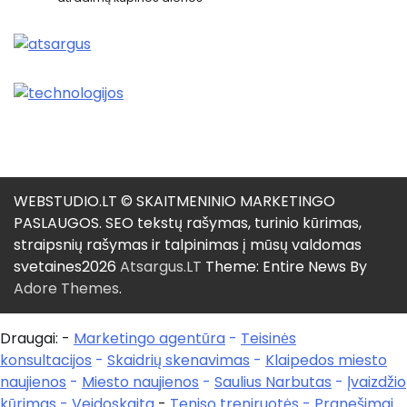
WEBSTUDIO.LT © SKAITMENINIO MARKETINGO
PASLAUGOS. SEO tekstų rašymas, turinio kūrimas,
straipsnių rašymas ir talpinimas į mūsų valdomas
svetaines2026
Atsargus.LT
Theme: Entire News By
Adore Themes
.
Draugai: -
Marketingo agentūra
-
Teisinės
konsultacijos
-
Skaidrių skenavimas
-
Klaipedos miesto
naujienos
-
Miesto naujienos
-
Saulius Narbutas
-
Įvaizdžio
kūrimas
-
Veidoskaita
-
Teniso treniruotės
- Pranešimai