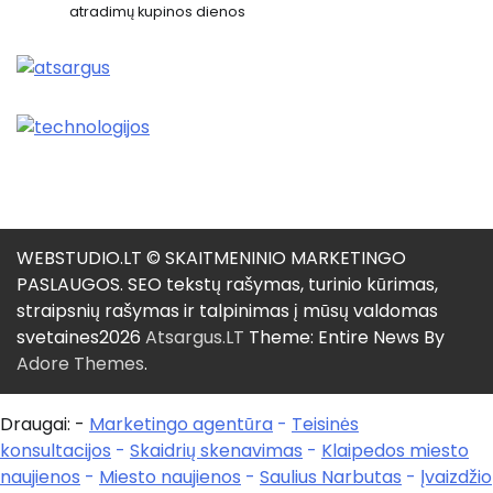
atradimų kupinos dienos
WEBSTUDIO.LT © SKAITMENINIO MARKETINGO
PASLAUGOS. SEO tekstų rašymas, turinio kūrimas,
straipsnių rašymas ir talpinimas į mūsų valdomas
svetaines2026
Atsargus.LT
Theme: Entire News By
Adore Themes
.
Draugai: -
Marketingo agentūra
-
Teisinės
konsultacijos
-
Skaidrių skenavimas
-
Klaipedos miesto
naujienos
-
Miesto naujienos
-
Saulius Narbutas
-
Įvaizdžio