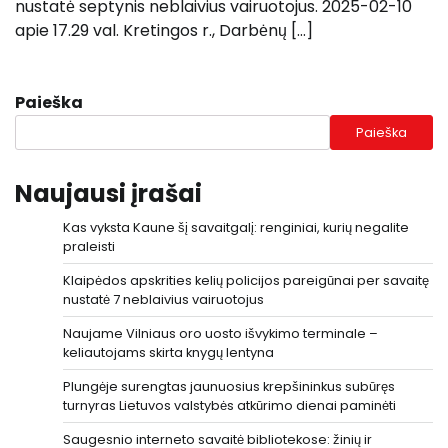
nustatė septynis neblaivius vairuotojus. 2025-02-10
apie 17.29 val. Kretingos r., Darbėnų […]
Paieška
Paieška
Naujausi įrašai
Kas vyksta Kaune šį savaitgalį: renginiai, kurių negalite
praleisti
Klaipėdos apskrities kelių policijos pareigūnai per savaitę
nustatė 7 neblaivius vairuotojus
Naujame Vilniaus oro uosto išvykimo terminale –
keliautojams skirta knygų lentyna
Plungėje surengtas jaunuosius krepšininkus subūręs
turnyras Lietuvos valstybės atkūrimo dienai paminėti
Saugesnio interneto savaitė bibliotekose: žinių ir