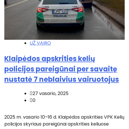
UŽ VAIRO
Klaipėdos apskrities kelių
policijos pareigūnai per savaitę
nustatė 7 neblaivius vairuotojus
27 vasario, 2025
0
2025 m. vasario 10–16 d. Klaipėdos apskrities VPK Kelių
policijos skyriaus pareigūnai apskrities keliuose