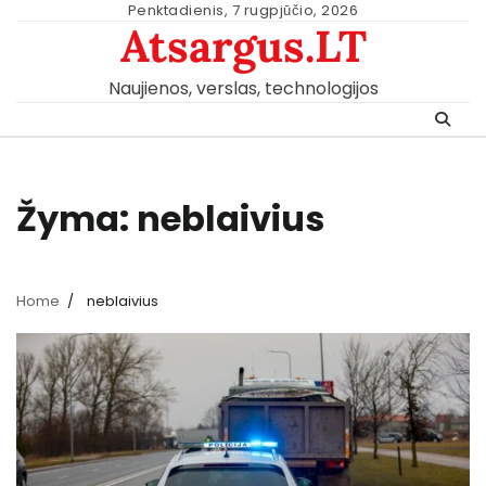
Skip
Penktadienis, 7 rugpjūčio, 2026
Atsargus.LT
to
content
Naujienos, verslas, technologijos
Žyma:
neblaivius
Home
neblaivius