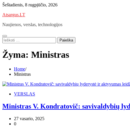
Skip
Šeštadienis, 8 rugpjūčio, 2026
to
Atsargus.LT
content
Naujienos, verslas, technologijos
Ieškoti:
Žyma:
Ministras
Home
Ministras
VERSLAS
Ministras V. Kondratovič: savivaldybių lyde
27 vasario, 2025
0