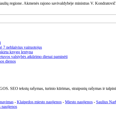
aulių regione. Akmenės rajono savivaldybėje ministras V. Kondratovič su
i
tė 7 neblaivius vairuotojus
skirta knygų lentyna
etuvos valstybės atkūrimo dienai paminėti
nos dienos
tų rašymas, turinio kūrimas, straipsnių rašymas ir talpinima
enavimas
-
Klaipedos miesto naujienos
-
Miesto naujienos
-
Saulius Nar
 naujienos