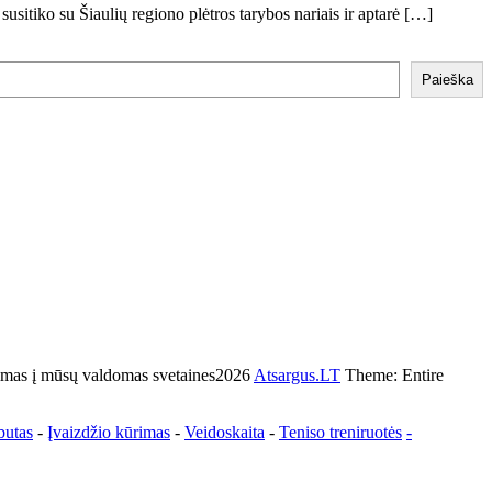
sitiko su Šiaulių regiono plėtros tarybos nariais ir aptarė […]
Paieška
s į mūsų valdomas svetaines2026
Atsargus.LT
Theme: Entire
butas
-
Įvaizdžio kūrimas
-
Veidoskaita
-
Teniso treniruotės
-