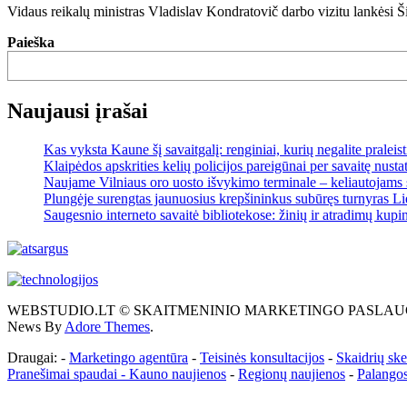
Vidaus reikalų ministras Vladislav Kondratovič darbo vizitu lankėsi Ši
Paieška
Naujausi įrašai
Kas vyksta Kaune šį savaitgalį: renginiai, kurių negalite praleist
Klaipėdos apskrities kelių policijos pareigūnai per savaitę nusta
Naujame Vilniaus oro uosto išvykimo terminale – keliautojams 
Plungėje surengtas jaunuosius krepšininkus subūręs turnyras Li
Saugesnio interneto savaitė bibliotekose: žinių ir atradimų kupi
WEBSTUDIO.LT © SKAITMENINIO MARKETINGO PASLAUGOS. SEO teks
News By
Adore Themes
.
Draugai: -
Marketingo agentūra
-
Teisinės konsultacijos
-
Skaidrių sk
Pranešimai spaudai -
Kauno naujienos
-
Regionų naujienos
-
Palangos