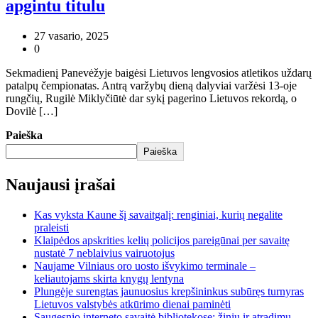
apgintu titulu
27 vasario, 2025
0
Sekmadienį Panevėžyje baigėsi Lietuvos lengvosios atletikos uždarų
patalpų čempionatas. Antrą varžybų dieną dalyviai varžėsi 13-oje
rungčių, Rugilė Miklyčiūtė dar sykį pagerino Lietuvos rekordą, o
Dovilė […]
Paieška
Paieška
Naujausi įrašai
Kas vyksta Kaune šį savaitgalį: renginiai, kurių negalite
praleisti
Klaipėdos apskrities kelių policijos pareigūnai per savaitę
nustatė 7 neblaivius vairuotojus
Naujame Vilniaus oro uosto išvykimo terminale –
keliautojams skirta knygų lentyna
Plungėje surengtas jaunuosius krepšininkus subūręs turnyras
Lietuvos valstybės atkūrimo dienai paminėti
Saugesnio interneto savaitė bibliotekose: žinių ir atradimų