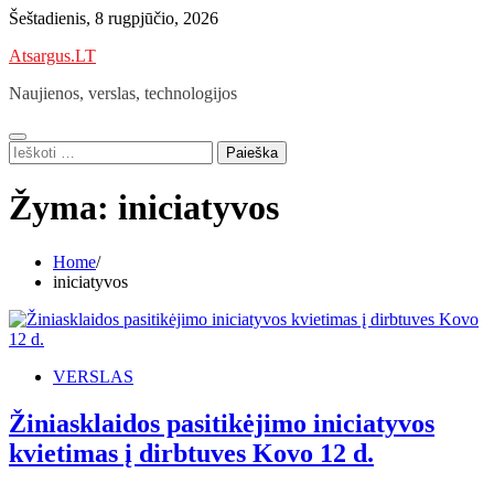
Skip
Šeštadienis, 8 rugpjūčio, 2026
to
Atsargus.LT
content
Naujienos, verslas, technologijos
Ieškoti:
Žyma:
iniciatyvos
Home
iniciatyvos
VERSLAS
Žiniasklaidos pasitikėjimo iniciatyvos
kvietimas į dirbtuves Kovo 12 d.