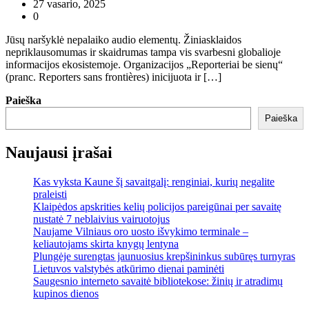
27 vasario, 2025
0
Jūsų naršyklė nepalaiko audio elementų. Žiniasklaidos
nepriklausomumas ir skaidrumas tampa vis svarbesni globalioje
informacijos ekosistemoje. Organizacijos „Reporteriai be sienų“
(pranc. Reporters sans frontières) inicijuota ir […]
Paieška
Paieška
Naujausi įrašai
Kas vyksta Kaune šį savaitgalį: renginiai, kurių negalite
praleisti
Klaipėdos apskrities kelių policijos pareigūnai per savaitę
nustatė 7 neblaivius vairuotojus
Naujame Vilniaus oro uosto išvykimo terminale –
keliautojams skirta knygų lentyna
Plungėje surengtas jaunuosius krepšininkus subūręs turnyras
Lietuvos valstybės atkūrimo dienai paminėti
Saugesnio interneto savaitė bibliotekose: žinių ir atradimų
kupinos dienos