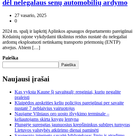
dėl nelegalaus senų automobilių ardymo
27 vasario, 2025
0
2024 m. spalį ir lapkritį Aplinkos apsaugos departamento pareigūnai
Kėdainių rajone vykdydami tikslinius reidus nustatė du nelegaliai
ardomų eksploatuoti netinkamų transporto priemonių (ENTP)
atvejus. Abiem […]
Paieška
Paieška
Naujausi įrašai
Kas vyksta Kaune šį savaitgalį: renginiai, kurių negalite
praleisti
Klaipėdos apskrities kelių policijos pareigūnai per savaitę
nustatė 7 neblaivius vairuotojus
Naujame Vilniaus oro uosto išvykimo terminale –
keliautojams skirta knygų lentyna
Plungėje surengtas jaunuosius krepšininkus subūręs turnyras
Lietuvos valstybės atkūrimo dienai paminėti
Saugesnio interneto savaitė bibliotekose: žinių ir atradimų