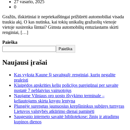
27 vasario, 2025
0
Gražūs, išskirtiniai ir nepriekaištingai prižiūrėti automobiliai visada
traukia akį. O kas nutinka, kai tokių unikalių gražuolių vienoje
vietoje susirenka šimtai? Gimsta automobilių entuziastams skirti
renginiai, […]
Paieška
Paieška
Naujausi įrašai
Kas vyksta Kaune šį savaitgalį: renginiai, kurių negalite
praleisti
Klaipėdos apskrities kelių policijos pareigūnai per savaitę
nustatė 7 neblaivius vairuotojus
Naujame Vilniaus oro uosto išvykimo terminale –
keliautojams skirta knygų lentyna
Plungėje surengtas jaunuosius krepšininkus subūręs turnyras
Lietuvos valstybės atkūrimo dienai paminėti
Saugesnio interneto savaitė bibliotekose: žinių ir atradimų
kupinos dienos