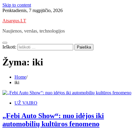
Skip to content
Penktadienis, 7 rugpjūčio, 2026
Atsargus.LT
Naujienos, verslas, technologijos
Ieškoti:
Žyma:
iki
Home
iki
UŽ VAIRO
„Febi Auto Show“: nuo idėjos iki
automobilių kultūros fenomeno