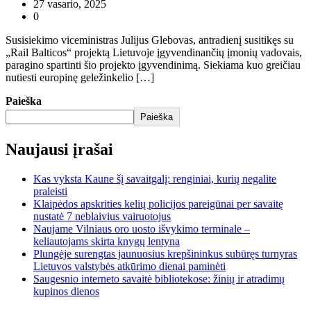
27 vasario, 2025
0
Susisiekimo viceministras Julijus Glebovas, antradienį susitikęs su
„Rail Balticos“ projektą Lietuvoje įgyvendinančių įmonių vadovais,
paragino spartinti šio projekto įgyvendinimą. Siekiama kuo greičiau
nutiesti europinę geležinkelio […]
Paieška
Paieška
Naujausi įrašai
Kas vyksta Kaune šį savaitgalį: renginiai, kurių negalite
praleisti
Klaipėdos apskrities kelių policijos pareigūnai per savaitę
nustatė 7 neblaivius vairuotojus
Naujame Vilniaus oro uosto išvykimo terminale –
keliautojams skirta knygų lentyna
Plungėje surengtas jaunuosius krepšininkus subūręs turnyras
Lietuvos valstybės atkūrimo dienai paminėti
Saugesnio interneto savaitė bibliotekose: žinių ir atradimų
kupinos dienos