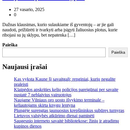
27 vasario, 2025
0
Dažnas klausimas, kurio sulaukiame iš gyventojų – ar jie gali
naudoti, prižiūrėti ir tvarkyti arba įsigyti žaliuosius plotus, kurie
ribojasi su jų sklypu, bet nepatenka […]
Paieška
Paieška
Naujausi įrašai
Kas vyksta Kaune šį savaitgalį: renginiai, kurių negalite
praleisti
Klaipėdos apskrities kelių policijos pareigūnai per savaitę
nustatė 7 neblaivius vairuotojus
Naujame Vilniaus oro uosto išvykimo terminale –
keliautojams skirta knygų lentyna
Plungėje surengtas jaunuosius krepšininkus subūręs turnyras
Lietuvos valstybės atkūrimo dienai paminėti
Saugesnio interneto savaitė bibliotekose: žinių ir atradimų
kupinos dienos