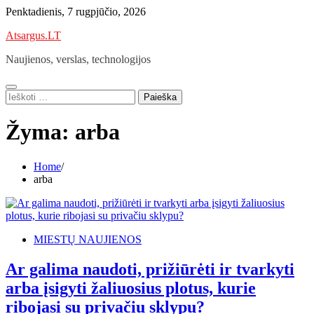
Skip
Penktadienis, 7 rugpjūčio, 2026
to
Atsargus.LT
content
Naujienos, verslas, technologijos
Ieškoti:
Žyma:
arba
Home
arba
MIESTŲ NAUJIENOS
Ar galima naudoti, prižiūrėti ir tvarkyti
arba įsigyti žaliuosius plotus, kurie
ribojasi su privačiu sklypu?