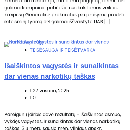
Žemės ūkio ministerija, turėdama pagrįstų įtarimų dėl
galimai korupcinio pobūdžio nusikalstamos veikos,
kreipėsi į Generalinę prokuratūrą su prašymu pradėti
ikiteisminį tyrimą dėl galimai iššvaistyto UAB […]
TEISĖSAUGA IR TEISĖTVARKA
Išaiškintos vagystės ir sunaikintas
dar vienas narkotikų taškas
27 vasario, 2025
0
Pareigūnų įdirbis davė rezultatų – išaiškintas asmuo,
vykdęs vagystes, ir sunaikintas dar vienas narkotikų
taškas. Šių metų sausio mėn. Vilniaus apskr.