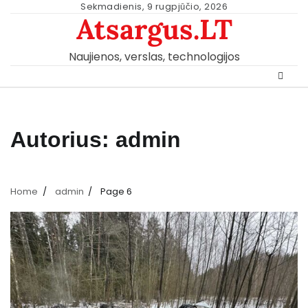
Skip
Sekmadienis, 9 rugpjūčio, 2026
Atsargus.LT
to
content
Naujienos, verslas, technologijos
Autorius:
admin
Home
admin
Page 6