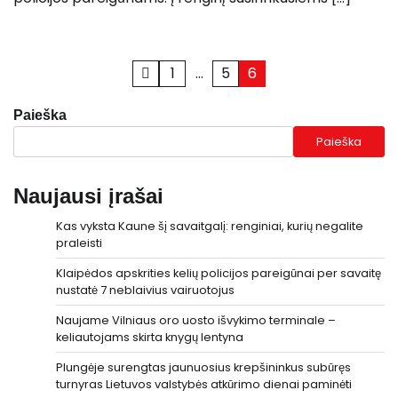
Įrašų
1
…
5
6
puslapiavimas
Paieška
Paieška
Naujausi įrašai
Kas vyksta Kaune šį savaitgalį: renginiai, kurių negalite
praleisti
Klaipėdos apskrities kelių policijos pareigūnai per savaitę
nustatė 7 neblaivius vairuotojus
Naujame Vilniaus oro uosto išvykimo terminale –
keliautojams skirta knygų lentyna
Plungėje surengtas jaunuosius krepšininkus subūręs
turnyras Lietuvos valstybės atkūrimo dienai paminėti