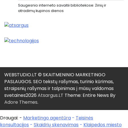
Saugesnio interneto savaitė bibliotekose: žinių ir
atradimų kupinos dienos
WEBSTUDIO.LT © SKAITMENINIO MARKETINGO
PASLAUGOS. SEO tekstų rašymas, turinio kūrimas,
straipsnių rašymas ir talpinimas į mūsų valdomas
svetaines2026
Atsargus.LT
Theme: Entire News By
Adore Themes
.
Draugai: -
Marketingo agentūra
-
Teisinės
konsultacijos
-
Skaidrių skenavimas
-
Klaipedos miesto