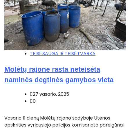
TEISĖSAUGA IR TEISĖTVARKA
Molėtų rajone rasta neteisėta
naminės degtinės gamybos vieta
27 vasario, 2025
0
Vasario 11 dieną Molėtų rajono sodyboje Utenos
apskrities vyriausiojo policijos komisariato pareigūnai