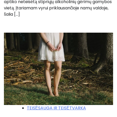
aptiko neteisėtą stipriųjų alkoholinių gėrimų gamybos
vietą. Įtariamam vyrui priklausančioje namų valdoje,
šalia […]
TEISĖSAUGA IR TEISĖTVARKA