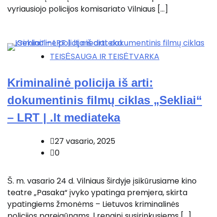
vyriausiojo policijos komisariato Vilniaus […]
TEISĖSAUGA IR TEISĖTVARKA
Kriminalinė policija iš arti:
dokumentinis filmų ciklas „Sekliai“
– LRT | .lt mediateka
27 vasario, 2025
0
Š. m. vasario 24 d. Vilniaus širdyje įsikūrusiame kino
teatre „Pasaka“ įvyko ypatinga premjera, skirta
ypatingiems žmonėms – Lietuvos kriminalinės
policijos pareigūnams. Į renginį susirinkusiems […]