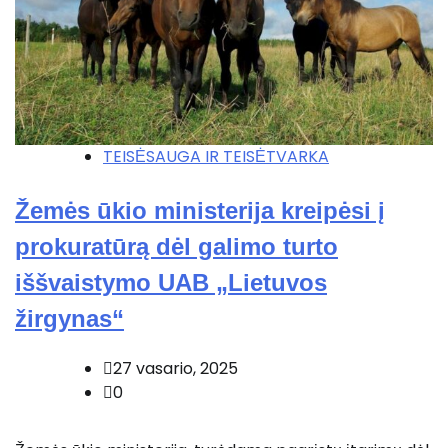
TEISĖSAUGA IR TEISĖTVARKA
Žemės ūkio ministerija kreipėsi į
prokuratūrą dėl galimo turto
iššvaistymo UAB „Lietuvos
žirgynas“
27 vasario, 2025
0