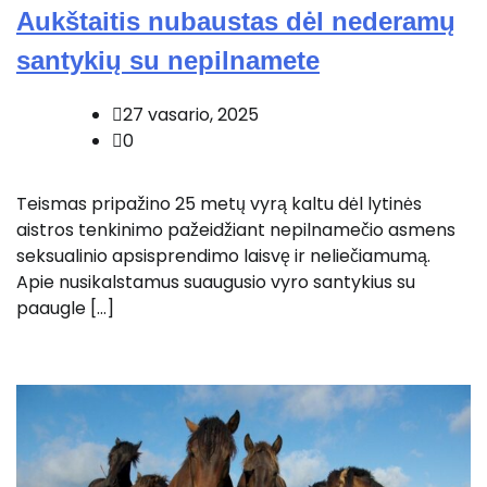
Aukštaitis nubaustas dėl nederamų
santykių su nepilnamete
27 vasario, 2025
0
Teismas pripažino 25 metų vyrą kaltu dėl lytinės
aistros tenkinimo pažeidžiant nepilnamečio asmens
seksualinio apsisprendimo laisvę ir neliečiamumą.
Apie nusikalstamus suaugusio vyro santykius su
paaugle […]